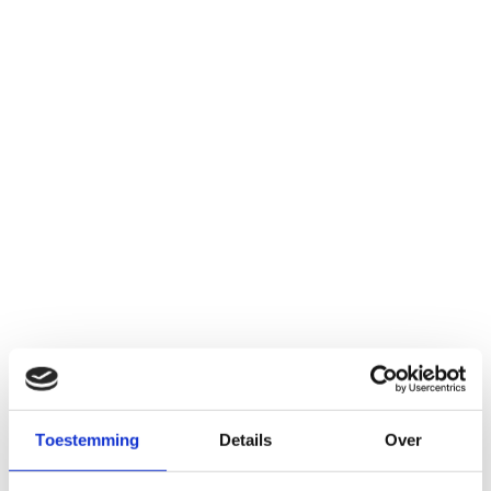
Gedetailleerde Inventarisatie
: We beginnen
met een grondige inventarisatie van het te
slopen pand, waarbij we alle materialen en
hulpbronnen identificeren die kunnen worden
hergebruikt of gerecycled volgens Tracimat-
richtlijnen.
Milieuvriendelijke Sloopmethoden
: Onze
experts zetten zich in voor het minimaliseren
van afval en het verminderen van de
ecologische impact van
sloopwerkzaamheden door geavanceerde,
milieuvriendelijke sloopmethoden te
gebruiken die in lijn zijn met Tracimat-
voorschriften.
Toestemming
Details
Over
Herbestemming en Recycling
: We streven