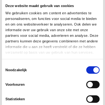
ernaar om zoveel mogelijk materialen te
Deze website maakt gebruik van cookies
hergebruiken of te recyclen, en werken samen
met lokale recyclingfaciliteiten die Tracimat-
We gebruiken cookies om content en advertenties te
conforme praktijken volgen om een circulaire
personaliseren, om functies voor social media te bieden
en om ons websiteverkeer te analyseren. Ook delen we
economie te bevorderen.
informatie over uw gebruik van onze site met onze
Rapportage en Certificering
: We leveren
partners voor social media, adverteren en analyse. Deze
uitgebreide sloopopvolgingsplannen en
partners kunnen deze gegevens combineren met andere
zorgen voor de nodige Tracimat-certificering
informatie die u aan ze heeft verstrekt of die ze hebben
om aan alle wettelijke vereisten te voldoen.
verzameld op basis van uw gebruik van hun services.
Toestemmingsselectie
Noodzakelijk
Voorkeuren
Statistieken